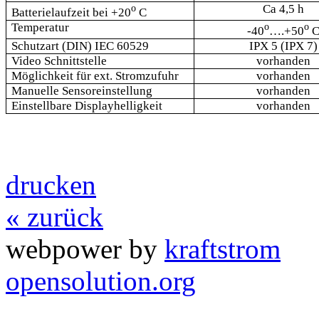
o
Ca 4,5 h
Batterielaufzeit bei +20
C
Temperatur
o
o
-40
….+50
Schutzart (DIN) IEC 60529
IPX 5 (IPX 7)
Video Schnittstelle
vorhanden
Möglichkeit für ext. Stromzufuhr
vorhanden
Manuelle Sensoreinstellung
vorhanden
Einstellbare Displayhelligkeit
vorhanden
drucken
« zurück
webpower by
kraftstrom
opensolution.org