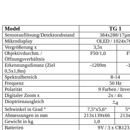
Model
TG 1
Sensorauflösung/Detektorabstand
384x288/17µ
Mikrodisplay
OLED / 1024x7
Vergrößerung x
3,5x
Objektivdurchm. /
F50/1,0
F
Öffnungsverhältnis
Erkennungsdistanz (Ziel
-1200m
-
0,5x1,8m)
Spektralbereich
8-14
Frequenz
50 Hz
Polarität
9 Farben / Inve
Digitaler Zoom x
2x / 4x
Dioptrienausgleich
+
4
Sehwinkel in Grad
°
7,5°х5,6°
5°
Abmessungen in mm
213x139x66
213
Gewicht in kg
1,0
Batterien
9V / 3 x CR12