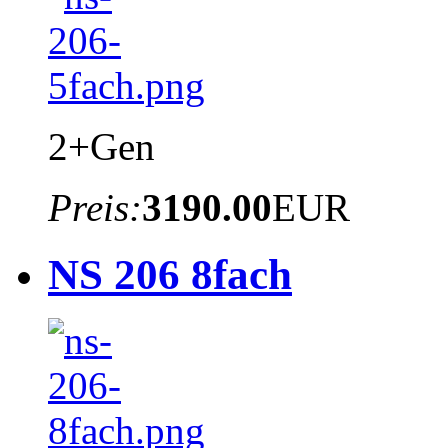
2+Gen
Preis:
3190.00
EUR
NS 206 8fach