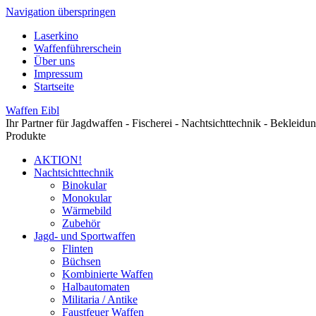
Navigation überspringen
Laserkino
Waffenführerschein
Über uns
Impressum
Startseite
Waffen Eibl
Ihr Partner für Jagdwaffen - Fischerei - Nachtsichttechnik - Bekleidu
Produkte
AKTION!
Nachtsichttechnik
Binokular
Monokular
Wärmebild
Zubehör
Jagd- und Sportwaffen
Flinten
Büchsen
Kombinierte Waffen
Halbautomaten
Militaria / Antike
Faustfeuer Waffen