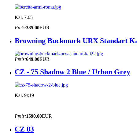
Kal. 7,65
Preis:
385.00
EUR
Browning Buckmark URX Standart Ka
Preis:
649.00
EUR
CZ - 75 Shadow 2 Blue / Urban Grey
Kal. 9x19
Preis:
1590.00
EUR
CZ 83