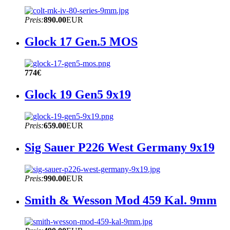
Preis:
890.00
EUR
Glock 17 Gen.5 MOS
774€
Glock 19 Gen5 9x19
Preis:
659.00
EUR
Sig Sauer P226 West Germany 9x19
Preis:
990.00
EUR
Smith & Wesson Mod 459 Kal. 9mm