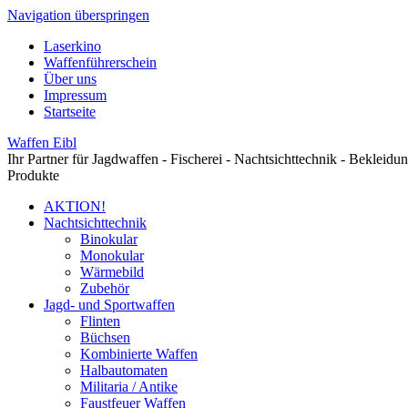
Navigation überspringen
Laserkino
Waffenführerschein
Über uns
Impressum
Startseite
Waffen Eibl
Ihr Partner für Jagdwaffen - Fischerei - Nachtsichttechnik - Bekleidu
Produkte
AKTION!
Nachtsichttechnik
Binokular
Monokular
Wärmebild
Zubehör
Jagd- und Sportwaffen
Flinten
Büchsen
Kombinierte Waffen
Halbautomaten
Militaria / Antike
Faustfeuer Waffen