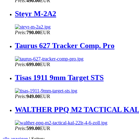
Preis:
490.00
EUR
Steyr M-2A2
Preis:
790.00
EUR
Taurus 627 Tracker Comp. Pro
Preis:
699.00
EUR
Tisas 1911 9mm Target STS
Preis:
949.00
EUR
WALTHER PPQ M2 TACTICAL KAL 
Preis:
599.00
EUR
alle anzeigen
| Seiten: