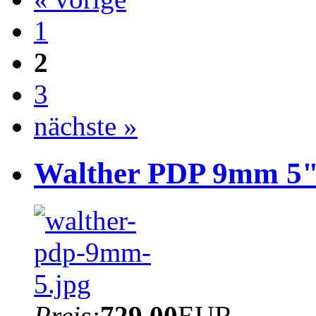
1
2
3
nächste »
Walther PDP 9mm 5
Preis:
729.00
EUR